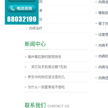
内痔病因
内痔
内痔危害
哪些
内痔症状
得了
内痔治疗
过度
新闻中心
内痔
内痔
福州看肛肠的医院排名
关灯玩手机很过瘾?先别
内痔
养生中的你应该注意的几
内痔
为什么一到夏季就不想吃
联系我们
CONTACT US