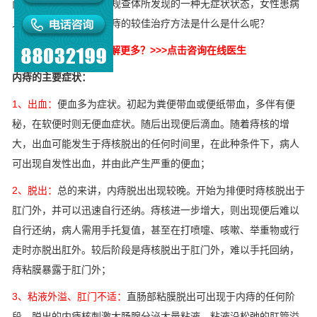
而更多的人则是处于常规查体所发现的一种无症状状态，女性患病
人数多于男性。那么内痔的较佳治疗方法是什么是什么呢？
您还想了解更多？>>>点击咨询在线医生
内痔的主要症状：
1、出血：
便血多为症状。初起为粪便带血或便纸带血，多伴有便
秘，在软便时则无便血症状。随后出现便后滴血。随着痔核的增
大，出血可能发生于痔核脱出的任何时间里，在此种条件下，病人
可出现自发性出血，并由此产生严重的便血；
2、脱出：
总的来讲，内痔脱出出现较晚。开始为排便时痔核脱出于
肛门外，并可以迅速自行还纳。痔核进一步增大，则出现便后难以
自行还纳，病人需用手托复值，甚至在打喷嚏、咳嗽、举重物或行
走时亦脱出肛外。较后阶段是痔核脱出于肛门外，难以手托回纳，
痔粘膜暴露于肛门外；
3、粘液外溢、肛门不适：
直肠部粘膜脱出可出现于内痔的任何阶
段。脱出的内痔核刺激大肠腺分泌大量粘液，粘液沿松弛的肛管溢