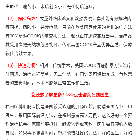
出血少、痛苦小，术后创面小，无任何后遗症。
（2） 保险高效：
大量外临床论文和数据表明，套扎能有效解决内
痔困扰，风险小，并发症低。目前在欧美国家使用的套扎治疗方法
有90%是源COOK痔疮套扎方法，现也正在迅速普及当中。治疗器
械采用高效天然橡胶套扎环，传承美国COOK产品优异品质，保障
较佳治效果果。
（3） 快速方便：
相对比传统手术，美国COOK痔疮肛泰方法治疗
时间短、治疗过程简单，无需住院，在门诊即可轻松完成，节约患
者的宝贵时间，基本不影响正常工作和生活。
您还想了解更多？>>>点击咨询在线医生
福州医博肛肠医院是全国较受欢迎的肛肠医院，聘请全国专业三甲
医生，采用国际前沿方法，在福州患者高达万例，这么好的一个预
约治疗机会在您面前要抓住，赶紧咨询或预约。医生每日预约人数
有限，如果再不抓紧时间，您只能错过好的方法，好的医生，好的