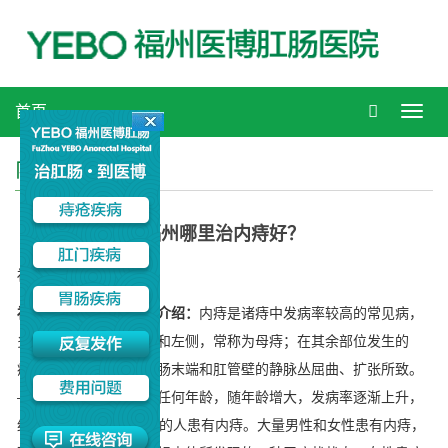
首页
Toggl
navig
内痔治疗
福州哪里治内痔好？
福州哪里治内痔好？
福州医博肛肠医院医生介绍：
内痔是诸痔中发病率较高的常见病，
多发于肛门右前、右后和左侧，常称为母痔；在其余部位发生的
痔，则称为子痔。是直肠末端和肛管壁的静脉丛屈曲、扩张所致。
—般认为，内痔好发于任何年龄，随年龄增大，发病率逐渐上升，
约50%以上的超过50岁的人患有内痔。大量男性和女性患有内痔，