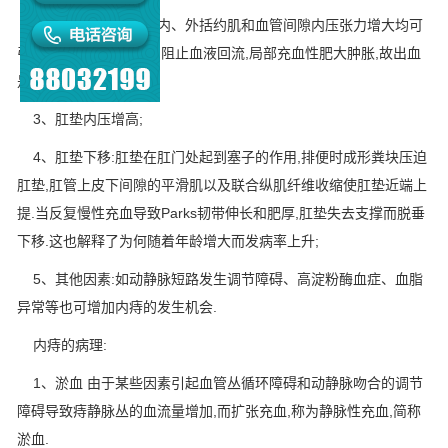
2、肛管静息压增高,内、外括约肌和血管间隙内压张力增大均可
引起静止期张力的增加,阻止血液回流,局部充血性肥大肿胀,故出血
是鲜红的,裂口易愈合;
3、肛垫内压增高;
4、肛垫下移:肛垫在肛门处起到塞子的作用,排便时成形粪块压迫
肛垫,肛管上皮下间隙的平滑肌以及联合纵肌纤维收缩使肛垫近端上
提.当反复慢性充血导致Parks韧带伸长和肥厚,肛垫失去支撑而脱垂
下移.这也解释了为何随着年龄增大而发病率上升;
5、其他因素:如动静脉短路发生调节障碍、高淀粉酶血症、血脂
异常等也可增加内痔的发生机会.
内痔的病理:
1、淤血 由于某些因素引起血管丛循环障碍和动静脉吻合的调节
障碍导致痔静脉丛的血流量增加,而扩张充血,称为静脉性充血,简称
淤血.