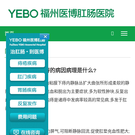
首页
Toggl
navig
内痔病因
内痔的病因病理是什么?
内痔生于齿线以上,由粘膜下痔内静脉丛扩大曲张所形成柔软的静
脉团,称为内痔.内痔以出血和脱出为主要症状,多为软性肿块,反复出
血,可引起严重的贫血.内痔是诸痔中发病率较高的常见病,多发于肛
门右前、右后和左侧.
内痔的病因:
1、便秘及排便时用力屏气,可阻断静脉回流,促使肛垫充血性肥大;