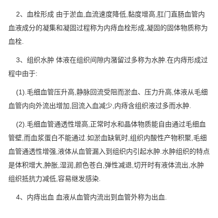
2、血栓形成 由于淤血,血流速度降低,黏度增高,肛门直肠血管内
血液成分的凝集和凝固过程称为内痔血栓形成,凝固的固体物质称为
血栓.
3、组织水肿 体液在组织间隙内潴留过多称为水肿.在内痔形成过
程中由于:
(1).毛细血管压升高,静脉回流受阻而淤血、压力升高,体液从毛细
血管内向外流出增加,回流入血减少,内痔含组织液过多而水肿.
(2).毛细血管通透性增高,正常时水和晶体物质能自由通过毛细血
管壁,而血浆蛋白不能通过.如淤血缺氧时,组织内酸性产物积聚,毛细
血管通透性增强,液体从血管漏入到组织内引起水肿.水肿组织的特点
是体积增大,肿胀,湿润,颜色苍白,弹性减退,切开时有液体流出,水肿
组织抵抗力减低,容易继发感染.
4、内痔出血 血液从血管内流出到血管外称为出血.