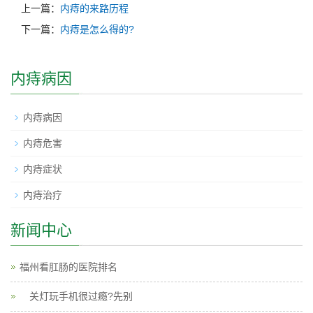
上一篇：
内痔的来路历程
下一篇：
内痔是怎么得的?
内痔病因
内痔病因
内痔危害
内痔症状
内痔治疗
新闻中心
福州看肛肠的医院排名
关灯玩手机很过瘾?先别