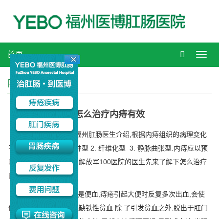
首页
Toggl
navig
内痔治疗
怎么治疗内痔有效
怎么治疗内痔有效?福州肛肠医生介绍,根据内痔组织的病理变化
不同,分为三型:1. 血管肿型 2. 纤维化型 3. 静脉曲张型.内痔应以预
防为主.下面我们同苏州解放军100医院的医生先来了解下怎么治疗
内痔有效.
内痔早期的主要症状是便血,痔疮引起大便时反复多次出血,会使
体内丢失大量的铁,引起缺铁性贫血.除 了引发贫血之外,脱出于肛门