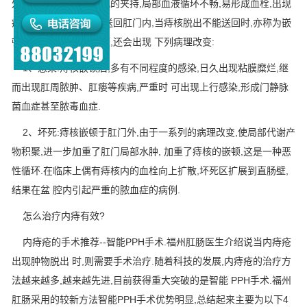
外的内痔疮,受到括约肌的夹持,局部血液循环不畅,易形成血栓,出现
痔核变硬 、疼痛,难以送回肛门内,当痔核脱出不能送回时,亦称为嵌
顿痔.长时间的痔核嵌顿,还会出现 下列病理改变:
1、感染:痔核嵌顿后,多有不同程度的感染,日久出现粘膜糜烂,继
而出现肛周脓肿、肛瘘等疾病,严重时 可出现上行感染,形成门静脉
菌血症甚至脓毒血症.
2、坏死:痔核嵌顿于肛门外,由于一系列的病理改变,使局部代谢产
物积聚,进一步加重了肛门局部水肿, 加重了痔核的嵌顿,这是一种恶
性循环.在临床上偶有痔核内的血栓向上扩散,坏死区扩展到直肠壁,
结果在盆 腔内引起严重的脓血症的病例.
怎么治疗内痔有效?
内痔疮的手术推荐--智能PPH手术.福州肛肠医生介绍说当内痔疮
出现肿物脱出 时,则需要手术治疗.随着科技的发展,内痔疮的治疗方
法越来越多,越来越先进,目前获得重大突破的是智能 PPH手术.福州
肛肠采用的较新方法智能PPH手术优势明显,总结起来主要为以下4