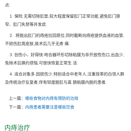
点:
1. 保险.无需切除肛垫,较大程度保留肛门正常功能,避免肛门狭
窄、肛门失禁等并发症.
2. .将脱出肛门的痔疮拉回原位,同时截断向痔疮提供血液的血管,
不损伤肛周皮肤,故术后几乎无疼 痛.
3. 创伤小、好得快.吻合器环形切除粘膜为非开放性伤口,出血少,
免除术后换约烦恼,可很快恢复正常生 活.
4. 适合对象多.因损伤少,特别适合中老年人,注重效率的白领人群
及传统治疗反复者,伴有轻度脱肛与直 肠粘膜内脱的患者.
上一篇：
哪些食物对内痔有预防的功效
下一篇：
内痔患者需要注意哪些饮食
内痔治疗